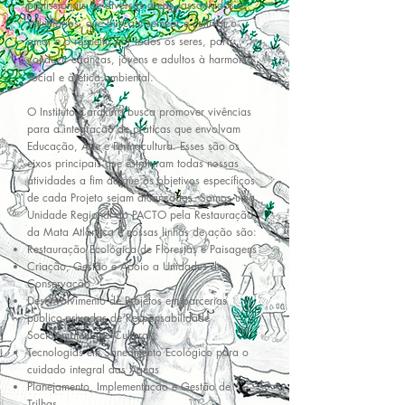
profissionais de diversas áreas, associados e
voluntários, que buscam semear e cultivar o
amor e o respeito por todos os seres, para
conduzir crianças, jovens e adultos à harmonia
social e à ética ambiental.
O Instituto Çarakura busca promover vivências
para a integração de práticas que envolvam
Educação, Arte e Permacultura. Esses são os
eixos principais que estruturam todas nossas
atividades a fim de que os objetivos específicos
de cada Projeto sejam alcançados. Somos uma
Unidade Regional do PACTO pela Restauração
da Mata Atlântica e nossas linhas de ação são:
Restauração Ecológica de Florestas e Paisagens
Criação, Gestão e Apoio a Unidades de
Conservação
Desenvolvimento de Projetos em parcerias
público-privadas de Responsabilidade
SocioAmbiental e Cultural
Tecnologias em Saneamento Ecológico para o
cuidado integral das Águas
Planejamento, Implementação e Gestão de
Trilhas