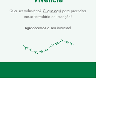
Quer ser voluntário?
Clique aqui
para preencher
nosso formulário de inscrição!
Agradecemos o seu interesse!
CONTATO:
contato@carakura.org.br
ACOMPANHE-NOS!
Instagram
Servidão Caminho da Costa, 333
Ratones, Florianópolis - SC,
88052-330